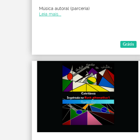
Música autoral (parceria)
Leia mais...
Grátis