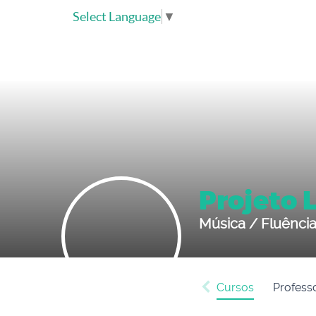
Select Language
▼
Projeto 
Música / Fluênci
Cursos
Profess