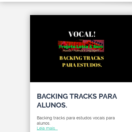
BACKING TRACKS PARA
ALUNOS.
Backing tracks para estudos vocais para
alunos.
Leia mais...