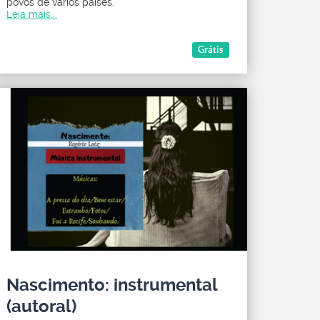
povos de vários países.
Leia mais...
Grátis
Nascimento: instrumental
(autoral)