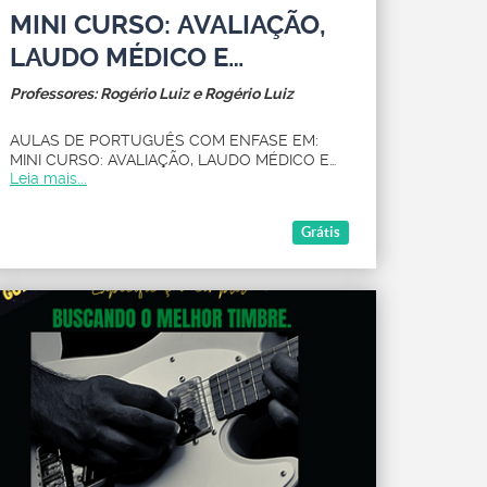
MINI CURSO: AVALIAÇÃO,
LAUDO MÉDICO E
REDAÇÃO CLÍNICA.
Professores: Rogério Luiz e Rogério Luiz
AULAS DE PORTUGUÊS COM ENFASE EM:
MINI CURSO: AVALIAÇÃO, LAUDO MÉDICO E
Leia mais...
REDAÇÃO CLÍNICA.
Grátis