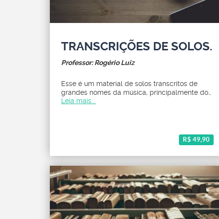
TRANSCRIÇÕES DE SOLOS.
Professor: Rogério Luiz
Esse é um material de solos transcritos de
grandes nomes da música, principalmente do
Leia mais...
jazz, cujo solo é maravilhoso.
R$ 49,90